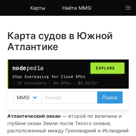
Карты
Найти MMSI
Карта судов в Южной
Атлантике
На карте АИС показаны позиции судов
Поиск
(кораблей) в Южной Атлантике.
Атлантический океан
— второй по величине и
глубине океан Земли после Тихого океана,
расположенный между Гренландией и Исландией