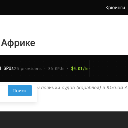
Крюинги
 Африке
рте АИС показаны позиции судов (кораблей) в Южной А
Поиск