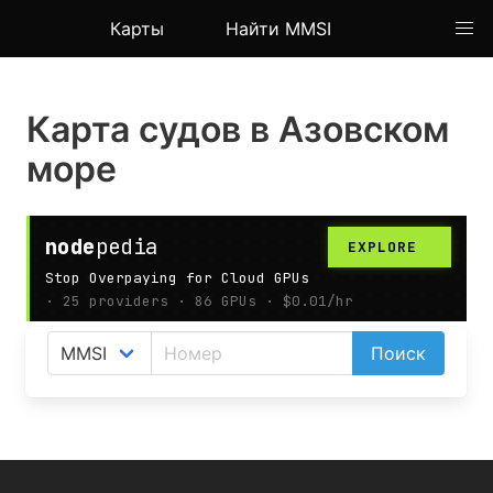
Карты
Найти MMSI
Карта судов в Азовском
море
На карте АИС показаны позиции судов
Поиск
(кораблей) в Азовском море.